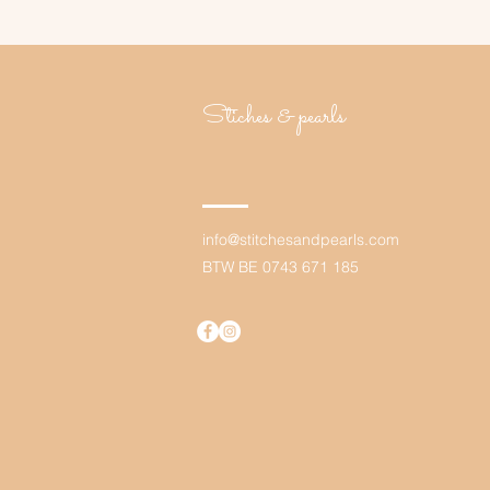
Stiches & pearls
info@stit
chesandpearls.com
BTW BE 0743 671 185