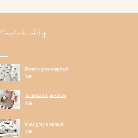
ieuw in de webshop
Broekje grey elephant
18€
Tutterkoord pink bow
18€
Muts grey elephant
18€