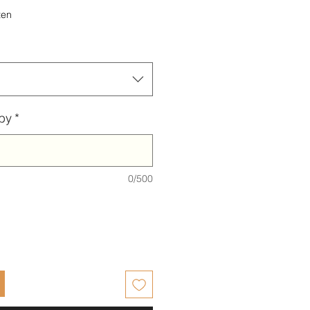
ten
by
*
0/500