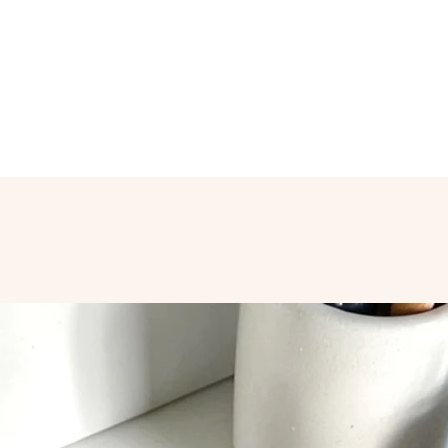
binnen 5 tot 7 da
verzendkosten in Be
made’ artikelen k
Euro.
word natuurlijk z
Op het moment da
bestelling volled
Hier krijg je ook 