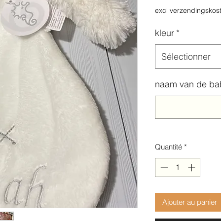
excl verzendingskos
kleur
*
Sélectionner
naam van de ba
Quantité
*
Ajouter au panier