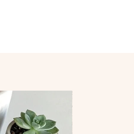
gen te verwerken. Bij ‘custom
lgie.Voor Nederland vanaf 150
an dit iets langer duren maar
o snel mogelijk gedaan.
t alles is gemaakt en de
ig is word U pakket verzonden.
een bevestiging van via mail.