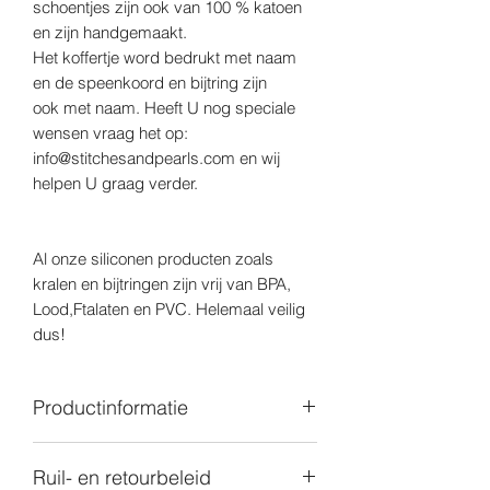
schoentjes zijn ook van 100 % katoen
en zijn handgemaakt.
Het koffertje word bedrukt met naam
en de speenkoord en bijtring zijn
ook met naam. Heeft U nog speciale
wensen vraag het op:
info@stitchesandpearls.com en wij
helpen U graag verder.
Al onze siliconen producten zoals
kralen en bijtringen zijn vrij van BPA,
Lood,Ftalaten en PVC. Helemaal veilig
dus!
Productinformatie
Alle goederen die je bij ons aankoopt
Ruil- en retourbeleid
worden ingekocht bij bedrijven die