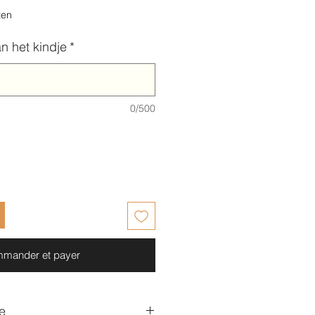
ten
n het kindje
*
0/500
mander et payer
e