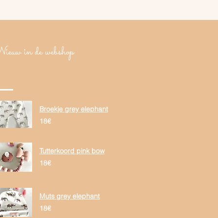
ieuw in de webshop
Broekje grey elephant
18€
Tutterkoord pink bow
18€
Muts grey elephant
18€