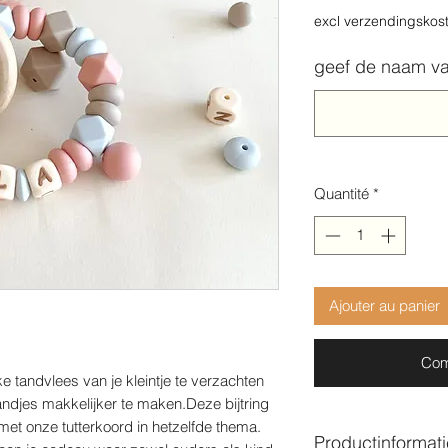
excl verzendingskos
geef de naam va
Quantité
*
Ajouter au panier
Com
ijke tandvlees van je kleintje te verzachten
andjes makkelijker te maken.Deze bijtring
et onze tutterkoord in hetzelfde thema.
Productinformati