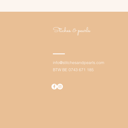
Stiches & pearls
info@stit
chesandpearls.com
BTW BE 0743 671 185