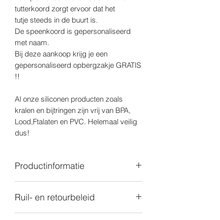
tutterkoord zorgt ervoor dat het
tutje steeds in de buurt is.
De speenkoord is gepersonaliseerd
met naam.
Bij deze aankoop krijg je een
gepersonaliseerd opbergzakje GRATIS
!!
Al onze siliconen producten zoals
kralen en bijtringen zijn vrij van BPA,
Lood,Ftalaten en PVC. Helemaal veilig
dus!
Productinformatie
Alle goederen die je bij ons aankoopt
Ruil- en retourbeleid
worden ingekocht bij bedrijven die
beschikken over de juiste certificaten (
Bij vaststelling van gebrek moet de
CE - FDA - CPC ). Wij verkiezen enkel