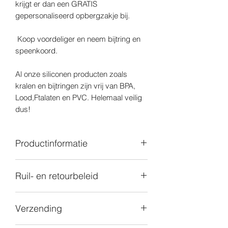
krijgt er dan een GRATIS
gepersonaliseerd opbergzakje bij.
Koop voordeliger en neem bijtring en
speenkoord.
Al onze siliconen producten zoals
kralen en bijtringen zijn vrij van BPA,
Lood,Ftalaten en PVC. Helemaal veilig
dus!
Productinformatie
Alle goederen die je bij ons aankoopt
Ruil- en retourbeleid
worden ingekocht bij bedrijven die
beschikken over de juiste certificaten (
Bij vaststelling van gebrek moet de
CE - FDA - CPC ). Wij verkiezen enkel
Verzending
klant Stitches&pearls zo vlug mogelijk
met bedrijven te werken die onder
contacteren via Mail.Dit moet binnen 10
controle staan van SGS. SGS is