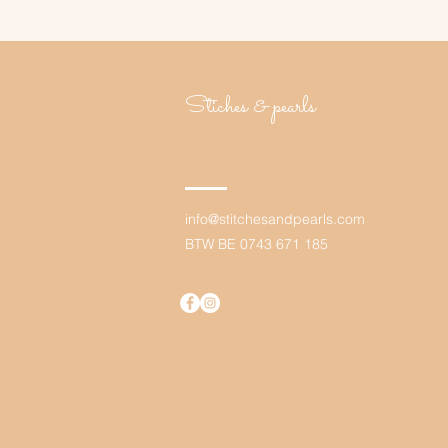
Stiches & pearls
info@stit
chesandpearls.com
BTW BE 0743 671 185