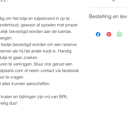
Mail.Dit moet binn
inspectie, controle e
Verzendkosten die v
gebeuren, nadien verv
globaal benchmark voo
Bestelling en lev
worden steeds geme
vervanging.
Belangrijkste is de 
ig om het tutje en tutjeskoord in op te
bestelling.
producten voldoen 
n onderhoud, gewoon af spoelen met proper
Al onze items worde
Verzending gebeur
(CE-711 / 71.2 en 7
elijk bevestigd worden aan de luiertas.
Omdat ik er voor g
Beschadigde of ge
bergen.
productie te doen ma
gemeld worden aan d
et bedje bevestigd worden om een reserve
heb je unieke items.
van het pakje. Nadi
nemen als hij het ander kwijt is. Handig
Ik probeer de leverti
ze niet meer verhaa
tutje te gaan zoeken.
tot 7 dagen te verwe
Bij bestellingen van
leuren te verkrijgen. Stuur ons gerust een
kan dit iets langer 
verzendkosten in Be
andpearls.com of neem contact via facebook
mogelijk gedaan.
100 Eu
ur te vragen
Op het moment dat a
t alles kunnen aanschaffen.
volledig is word U p
een bevestiging van 
ralen en bijtringen zijn vrij van BPA,
eilig dus!