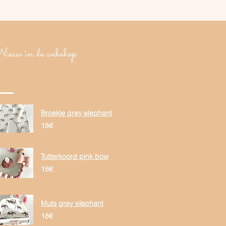
ieuw in de webshop
Broekje grey elephant
18€
Tutterkoord pink bow
18€
Muts grey elephant
18€