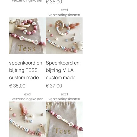
verzendingskosten
Prijs
€ 35,00
excl
verzendingskosten
speenkoord en
Speenkoord en
bijtring TESS
bijtring MILA
custom made
custom made
Prijs
Prijs
€ 35,00
€ 37,00
excl
excl
verzendingskosten
verzendingskosten