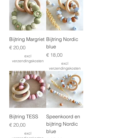
Bijtring Margriet
Bijtring Nordic
blue
Prijs
€ 20,00
Prijs
€ 18,00
excl
verzendingskosten
excl
verzendingskosten
Bijtring TESS
Speenkoord en
bijtring Nordic
Prijs
€ 20,00
blue
excl