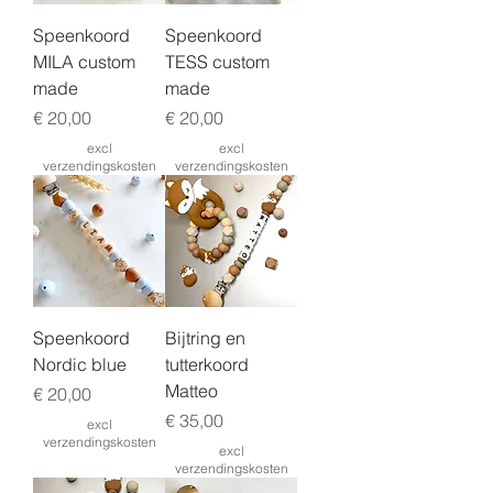
Speenkoord
Speenkoord
MILA custom
TESS custom
made
made
Prijs
Prijs
€ 20,00
€ 20,00
excl
excl
verzendingskosten
verzendingskosten
Speenkoord
Bijtring en
Nordic blue
tutterkoord
Matteo
Prijs
€ 20,00
Prijs
€ 35,00
excl
verzendingskosten
excl
verzendingskosten