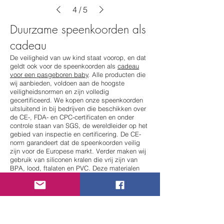
4
/
5
Duurzame speenkoorden als
cadeau
De veiligheid van uw kind staat voorop, en dat
geldt ook voor de speenkoorden als
cadeau
voor een pasgeboren baby
. Alle producten die
wij aanbieden, voldoen aan de hoogste
veiligheidsnormen en zijn volledig
gecertificeerd. We kopen onze speenkoorden
uitsluitend in bij bedrijven die beschikken over
de CE-, FDA- en CPC-certificaten en onder
controle staan van SGS, de wereldleider op het
gebied van inspectie en certificering. De CE-
norm garandeert dat de speenkoorden veilig
zijn voor de Europese markt. Verder maken wij
gebruik van siliconen kralen die vrij zijn van
BPA, lood, ftalaten en PVC. Deze materialen
zijn voedselveilig, duurzaam en perfect
geschikt voor de gevoelige huid van baby’s.
Kortom, met een speenkoord als cadeau van
onze webshop kiest u voor veiligheid,
duurzaamheid en gemak.