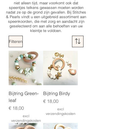
niet alleen tijd, maar voorkomt ook dat
speentjes telkens gewassen moeten worden
nadat ze op de grond zijn gevallen. Bij Stitches
& Pearls vindt u een uitgebreid assortiment aan
speenkoorden, die met zorg en aandacht zijn
geselecteerd om aan alle behoeften van uw
kleintje te voldoen.
Filteren
Bijtring Green-
Bijtring Birdy
leaf
Prijs
€ 18,00
Prijs
€ 18,00
excl
verzendingskosten
excl
verzendingskosten