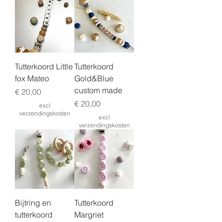
Tutterkoord Little
Tutterkoord
fox Mateo
Gold&Blue
custom made
Prijs
€ 20,00
Prijs
€ 20,00
excl
verzendingskosten
excl
verzendingskosten
Bijtring en
Tutterkoord
tutterkoord
Margriet