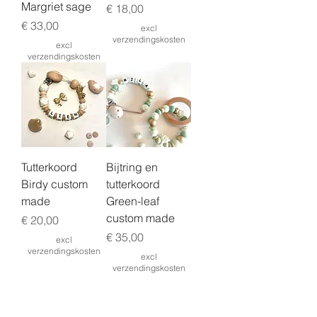
Margriet sage
Prijs
€ 18,00
Prijs
€ 33,00
excl
verzendingskosten
excl
verzendingskosten
Tutterkoord
Bijtring en
Birdy custom
tutterkoord
made
Green-leaf
custom made
Prijs
€ 20,00
Prijs
€ 35,00
excl
verzendingskosten
excl
verzendingskosten